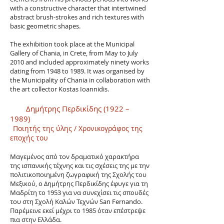
with a constructive character that intertwined
abstract brush-strokes and rich textures with
basic geometric shapes.
The exhibition took place at the Municipal
Gallery of Chania, in Crete, from May to July
2010 and included approximately ninety works
dating from 1948 to 1989. It was organised by
the Municipality of Chania in collaboration with
the art collector Kostas Ioannidis.
Δημήτρης Περδικίδης (1922 –
1989)
Ποιητής της ύλης / Χρονικογράφος της
εποχής του
Μαγεμένος από τον δραματικό χαρακτήρα
της ισπανικής τέχνης και τις σχέσεις της με την
πολιτικοποιημένη ζωγραφική της Σχολής του
Μεξικού, ο Δημήτρης Περδικίδης έφυγε για τη
Μαδρίτη το 1953 για να συνεχίσει τις σπουδές
του στη Σχολή Καλών Τεχνών San Fernando.
Παρέμεινε εκεί μέχρι το 1985 όταν επέστρεψε
πια στην Eλλάδα.