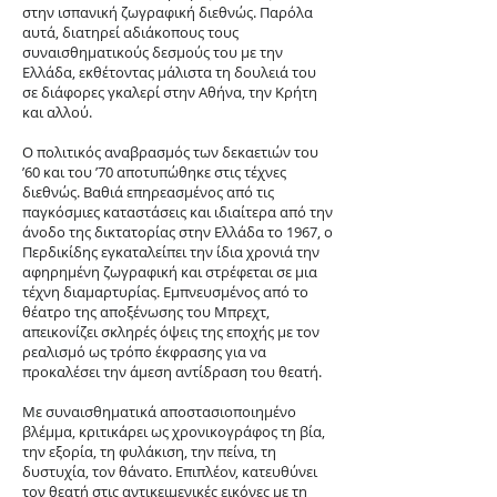
στην ισπανική ζωγραφική διεθνώς. Παρόλα
αυτά, διατηρεί αδιάκοπους τους
συναισθηματικούς δεσμούς του με την
Ελλάδα, εκθέτοντας μάλιστα τη δουλειά του
σε διάφορες γκαλερί στην Αθήνα, την Κρήτη
και αλλού.
Ο πολιτικός αναβρασμός των δεκαετιών του
’60 και του ’70 αποτυπώθηκε στις τέχνες
διεθνώς. Βαθιά επηρεασμένος από τις
παγκόσμιες καταστάσεις και ιδιαίτερα από την
άνοδο της δικτατορίας στην Ελλάδα το 1967, ο
Περδικίδης εγκαταλείπει την ίδια χρονιά την
αφηρημένη ζωγραφική και στρέφεται σε μια
τέχνη διαμαρτυρίας. Εμπνευσμένος από το
θέατρο της αποξένωσης του Μπρεχτ,
απεικονίζει σκληρές όψεις της εποχής με τον
ρεαλισμό ως τρόπο έκφρασης για να
προκαλέσει την άμεση αντίδραση του θεατή.
Με συναισθηματικά αποστασιοποιημένο
βλέμμα, κριτικάρει ως χρονικογράφος τη βία,
την εξορία, τη φυλάκιση, την πείνα, τη
δυστυχία, τον θάνατο. Επιπλέον, κατευθύνει
τον θεατή στις αντικειμενικές εικόνες με τη