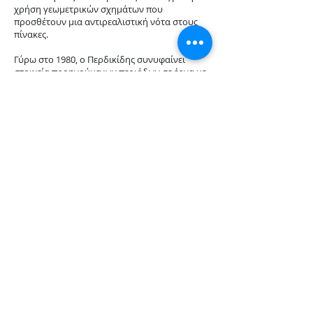
χρήση γεωμετρικών σχημάτων που
προσθέτουν μια αντιρεαλιστική νότα στους
πίνακες.
Γύρω στο 1980, ο Περδικίδης συνυφαίνει
στοιχεία προηγούμενων περιόδων σε έργα με
κατασκευαστικό χαρακτήρα και συμπλέκει
αφηρημένες πινελιές και πλούσιες ματιέρες με
βασικά γεωμετρικά σχήματα.
Η έκθεση πραγματοποιήθηκε στη Δημοτική
Πινακοθήκη Χανίων, στην Κρήτη, από τον
Μάιο έως τον Ιούλιο του 2010 και
περιλάμβανε περίπου 90 έργα από το 1948 έως
το 1989. Διοργανώθηκε από τον Δήμο Χανίων
σε συνεργασία με τον συλλέκτη Κώστα
Ιωαννίδη.