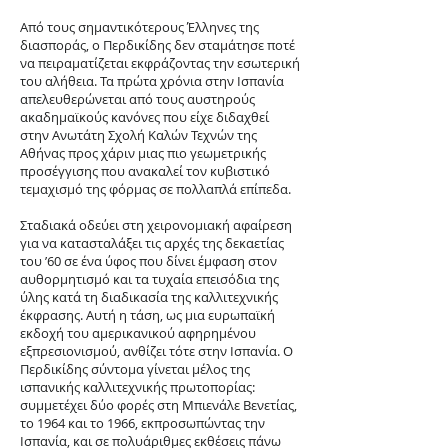
Από τους σημαντικότερους Έλληνες της
διασποράς, ο Περδικίδης δεν σταμάτησε ποτέ
να πειραματίζεται εκφράζοντας την εσωτερική
του αλήθεια. Τα πρώτα χρόνια στην Ισπανία
απελευθερώνεται από τους αυστηρούς
ακαδημαϊκούς κανόνες που είχε διδαχθεί
στην Ανωτάτη Σχολή Καλών Τεχνών της
Αθήνας προς χάριν μιας πιο γεωμετρικής
προσέγγισης που ανακαλεί τον κυβιστικό
τεμαχισμό της φόρμας σε πολλαπλά επίπεδα.
Σταδιακά οδεύει στη χειρονομιακή αφαίρεση
για να κατασταλάξει τις αρχές της δεκαετίας
του ’60 σε ένα ύφος που δίνει έμφαση στον
αυθορμητισμό και τα τυχαία επεισόδια της
ύλης κατά τη διαδικασία της καλλιτεχνικής
έκφρασης. Αυτή η τάση, ως μια ευρωπαϊκή
εκδοχή του αμερικανικού αφηρημένου
εξπρεσιονισμού, ανθίζει τότε στην Ισπανία. Ο
Περδικίδης σύντομα γίνεται μέλος της
ισπανικής καλλιτεχνικής πρωτοπορίας:
συμμετέχει δύο φορές στη Μπιενάλε Βενετίας,
το 1964 και το 1966, εκπροσωπώντας την
Ισπανία, και σε πολυάριθμες εκθέσεις πάνω