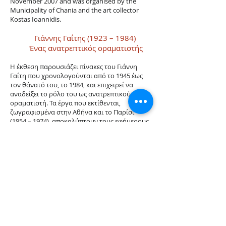
November 2007 and was organised by the
Municipality of Chania and the art collector
Kostas Ioannidis.
Γιάννης Γαΐτης (1923 – 1984)
'Ενας ανατρεπτικός οραμ
ατιστής
Η έκθεση παρουσιάζει πίνακες του Γιάννη
Γαΐτη που χρονολογούνται από το 1945 έως
τον θάνατό του, το 1984, και επιχειρεί να
αναδείξει το ρόλο του ως ανατρεπτικού
οραματιστή. Τα έργα που εκτίθενται,
ζωγραφισμένα στην Αθήνα και το Παρίσι
(1954 – 1974), αποκαλύπτουν τους εφήμερους
πειραματισμούς του καλλιτέχνη με τον
βιομορφισμό, τον κυβισμό, τον σουρεαλισμό
και τη χειρονομιακή ζωγραφική που τον
οδήγησε στις αρχές της δεκαετίας του ’60
στους αφηγηματικούς μικρόκοσμους με τα
εξωγήινα όντα.
Γύρω στο 1967, ο Γαΐτης ζωγραφίζει με
εξπρεσιονιστικό στυλ το ανθρώπινο προφίλ
ενός άνδρα με καπέλο, χωρίς συγκεκριμένα
χαρακτηριστικά. Το μοτίβο αυτό γίνεται το